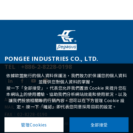
PONGEE INDUSTRIES CO., LTD.
TEL
+886-2-8228-0198
依據歐盟施行的個人資料保護法，我們致力於保護您的個人資料
並提供您對個人資料的掌握。
按一下「全部接受」，代表您允許我們置放 Cookie 來提升您在
本網站上的使用體驗、協助我們分析網站效能和使用狀況，以及
ADD
235603新北市中和區中正路738號5樓
讓我們投放相關聯的行銷內容。您可以在下方管理 Cookie 設
定。 按一下「確認」即代表您同意採用目前的設定。
MAIL
service@pongee.com.tw
FAX
02-8228-0190
Copyright ©
2026
鵬驥實業有限公司
All Rights Reserved.
Design
by
iBest
管理Cookies
全部接受